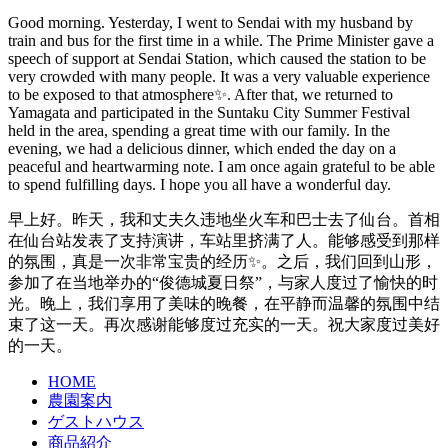
Good morning. Yesterday, I went to Sendai with my husband by
train and bus for the first time in a while. The Prime Minister gave a
speech of support at Sendai Station, which caused the station to be
very crowded with many people. It was a very valuable experience
to be exposed to that atmosphere✨. After that, we returned to
Yamagata and participated in the Suntaku City Summer Festival
held in the area, spending a great time with our family. In the
evening, we had a delicious dinner, which ended the day on a
peaceful and heartwarming note️. I am once again grateful to be able
to spend fulfilling days. I hope you all have a wonderful day.
早上好。昨天，我和丈夫久违地坐火车和巴士去了仙台。首相
在仙台站发表了支持演讲，车站里挤满了人。能够感受到那样
的氛围，真是一次非常宝贵的经历✨。之后，我们回到山形，
参加了在当地举办的“俊德城夏日祭”，与家人度过了愉快的时
光。晚上，我们享用了美味的晚餐，在平静而温馨的氛围中结
束了这一天️。再次感谢能够度过充实的一天。祝大家度过美好
的一天。
HOME
農園案内
ゲストハウス
商品紹介