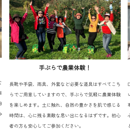
手ぶらで農業体験！
食
長靴や手袋、雨具、外套など必要な道具はすべてこち
は
らでご用意していますので、手ぶらで気軽に農業体験
自
を楽しめます。土に触れ、自然の豊かさを肌で感じる
み
時間は、心に残る素敵な思い出になるはずです。初心
。
者の方も安心してご参加ください。