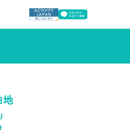
泊地
e」
ス