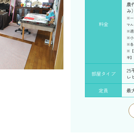
農
み
※一
料金
マル
※週
※小
※各
※【
半】
2
部屋タイプ
レ
定員
最