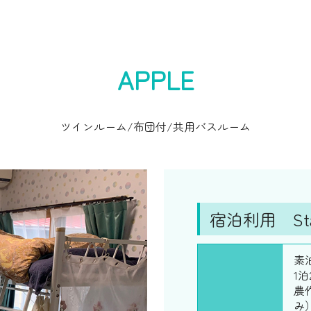
APPLE
ツインルーム/布団付/共用バスルーム
宿泊利用 Stay
素
1泊
農
み