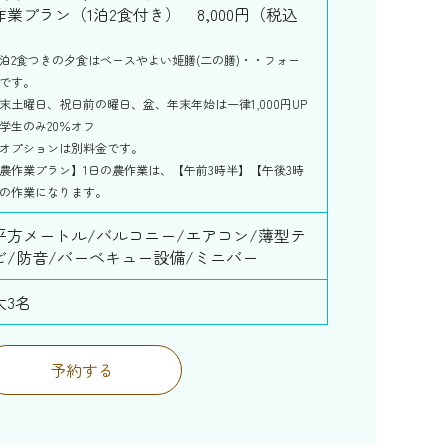
作業プラン（1泊2食付き） 8,000円（税込
）
泊2食つきの夕食はベースやよい姫膳(二の膳)・・フォー
です。
末土曜日、祝日前の曜日、盆、年末年始は一律1,000円UP
学生のみ20％オフ
オプションは別料金です。
農作業プラン】1日の農作業は、【午前3時半】【午後3時
の作業になります。
5平方メートル/バルコニー/エアコン/薄型テ
ビ/防音/バーベキュー設備/ミニバー
大3名
予約する