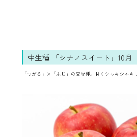
中生種 「シナノスイート」10月
「つがる」×「ふじ」の交配種。甘くシャキシャキ