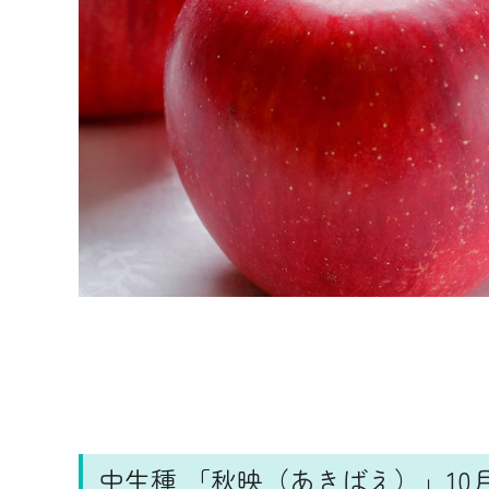
中生種 「秋映（あきばえ）」10