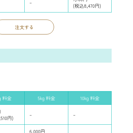
–
(税込8,470円)
注文する
g 料金
5kg 料金
10kg 料金
円
–
–
510円)
6,000円