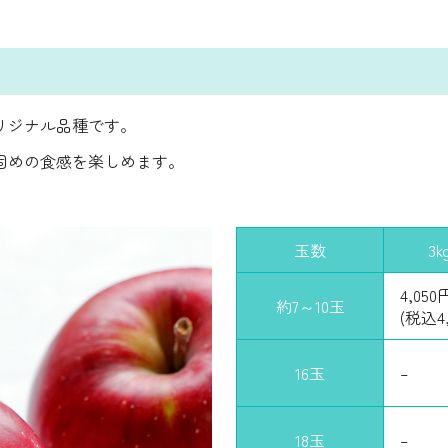
リジナル品種です。
固めの食感を楽しめます。
玉数
3k
4,050
約7～10玉
(税込4,
16玉
–
18玉
–