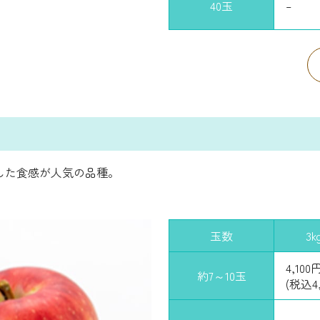
40玉
–
した食感が人気の品種。
玉数
3k
4,100
約7～10玉
(税込4,