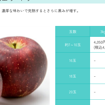
、濃厚な味わいで完熟するとさらに黒みが増す。
玉数
3k
4,050
約7～10玉
(税込4,
16玉
–
18玉
–
20玉
–