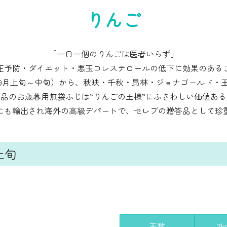
りんご
「一日一個のりんごは医者いらず」
圧予防・ダイエット・悪玉コレステロールの低下に効果のある
9月上旬～中旬）から、秋映・千秋・昂林・ジョナゴールド・
品のお歳暮用無袋ふじは“りんごの王様”にふさわしい価値あ
にも輸出され海外の高級デパートで、セレブの贈答品として珍
上旬
。
玉数
3k