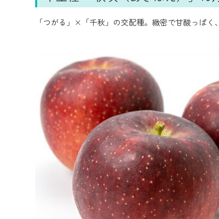
「つがる」×「千秋」の交配種。緻密で甘酸っぱく