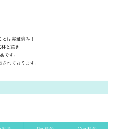
ことは実証済み！
王林と続き
る品です。
重されております。
g 料金
5kg 料金
10kg 料金