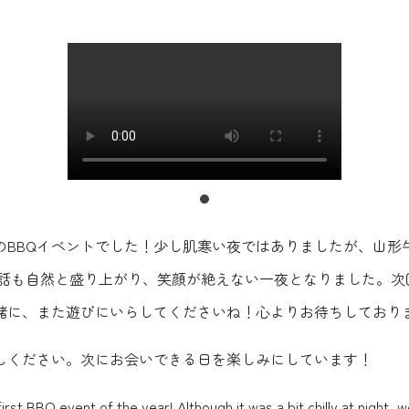
のBBQイベントでした！少し肌寒い夜ではありましたが、山形
会話も自然と盛り上がり、笑顔が絶えない一夜となりました。次
緒に、また遊びにいらしてくださいね！心よりお待ちしており
しください。次にお会いできる日を楽しみにしています！
st BBQ event of the year! Although it was a bit chilly at night