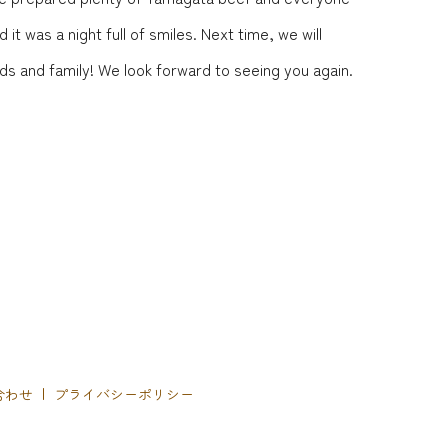
t was a night full of smiles. Next time, we will
ends and family! We look forward to seeing you again.
合わせ
プライバシーポリシー