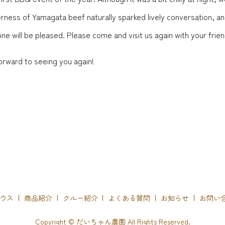
ness of Yamagata beef naturally sparked lively conversation, and i
yone will be pleased. Please come and visit us again with your fri
orward to seeing you again!
ウス
商品紹介
クルー紹介
よくある質問
お知らせ
お問い
Copyright © だいちゃん農園 All Rights Reserved.