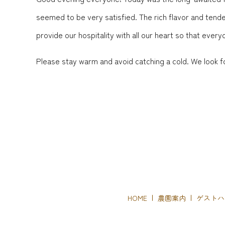
seemed to be very satisfied. The rich flavor and tender
provide our hospitality with all our heart so that ever
Please stay warm and avoid catching a cold. We look f
HOME
農園案内
ゲストハ