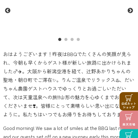
おはようございます！昨夜はBBQでたくさんの笑顔が見ら
れ、今朝も早くからゲスト様が新しい旅路に出かけられま
した‍♂️✈️。大阪から新潟空港を経て、辻野あかりちゃんの
聖地・朝日町でご滞在✨。りんご温泉でリラックス♨️、だい
ちゃん農園ゲストハウスでゆっくりとお過ごしいただい
て、次は天童温泉への旅‼️山形の魅力を心ゆくまでお楽しみ
くださいませ❣️。皆様にとって素晴らしい思い出になります
ように。私たちはいつでもお帰りをお待ちしております。
Good morning! We saw a lot of smiles at the BBQ last night,
and our guests set off on a new journey early this morning‍♂️