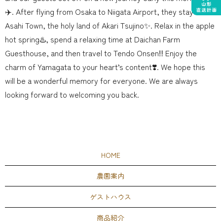
✈️. After flying from Osaka to Niigata Airport, they stayed in
Asahi Town, the holy land of Akari Tsujino✨. Relax in the apple
hot spring♨️, spend a relaxing time at Daichan Farm
Guesthouse, and then travel to Tendo Onsen‼ ️Enjoy the
charm of Yamagata to your heart’s content❣️. We hope this
will be a wonderful memory for everyone. We are always
looking forward to welcoming you back.
HOME
農園案内
ゲストハウス
商品紹介