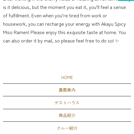
is it delicious, but the moment you eat it, you’ll feel a sense
of fulfillment. Even when you’re tired from work or
housework, you can recharge your energy with Akayu Spicy
Miso Ramen! Please enjoy this exquisite taste at home. You
can also order it by mail, so please feel free to do so! ✨
HOME
農園案内
ゲストハウス
商品紹介
クルー紹介