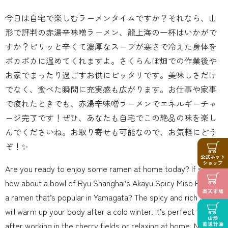
今日は自宅で楽しむラーメンタイムですか？それなら、山
形で評判の赤湯辛味噌ラーメン、龍上海の一杯はいかがで
すか？ピリッと辛くて濃厚なスープが寒さで冷えた身体を
ポカポカに温めてくれますよ。さくらんぼ畑での作業後や
お家でまったり過ごすお供にピッタリです。美味しさだけ
でなく、食べた瞬間に充実感も広がります。お仕事や家事
で疲れたときでも、赤湯辛味噌ラーメンでエネルギーチャ
ージ完了です！ぜひ、あなたも自宅でこの絶品の味を楽し
んでくださいね。お取り寄せも可能なので、お気軽にどう
ぞ！✨
Are you ready to enjoy some ramen at home today? If so,
how about a bowl of Ryu Shanghai’s Akayu Spicy Miso Ramen,
a ramen that’s popular in Yamagata? The spicy and rich soup
will warm up your body after a cold winter. It’s perfect for
after working in the cherry fields or relaxing at home. Not only