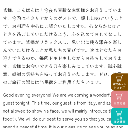
皆様、こんばんは！今夜も素敵なお客様をお迎えしていま
す。今回はイタリアからのゲストで、顔出しNGということ
で、お料理を中心にご紹介いたします✨。心安らかなひと
ときを過ごしていただけるよう、心を込めておもてなしし
ています。皆様がリラックスし、思い出に残る滞在を楽し
んでいただけることが私たちの喜びです。次はどなたをお
迎えできるのか、毎回ドキドキしながらお待ちしておりま
す。皆様にお会いできる日を楽しみにしています。誠心誠
意、感謝の気持ちを持ってお迎えいたします。ぜひ、次回
のご旅行の際には当民宿をご利用くださいませ。
Good evening everyone! We are welcoming a wonderful
guest tonight. This time, our guest is from Italy, and as he is
not allowed to show his face, we will mainly introduce the
food✨. We will do our best to serve you so that you can
spend a peaceful time. It is our pleasure to see you relax and