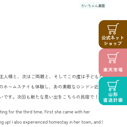
だいちゃん農園
ご主人様と、次はご両親と、そしてこの度は子どもた
のホームステイも体験し、あの素敵なロンドン近郊
いです。次回も新たな思い出をこちらの民宿で！
ing for the third time. First she came with her
ing up! I also experienced homestay in her town, and I