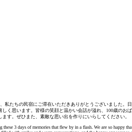
、私たちの民宿にご滞在いただきありがとうございました。‍‍
しく思います。皆様の笑顔と温かい会話が溢れ、100歳のお
します。ぜひまた、素敵な思い出を作りにいらしてください。
hese 3 days of memories that flew by in a flash. ‍‍‍We are so happy tha