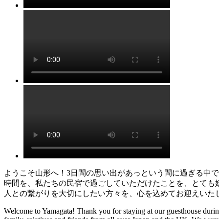
ようこそ山形へ！3日間の思い出があっという間に過ぎる中で
時間を、私たちの民宿で過ごしていただけたことを、とても嬉
人との繋がりを大切にしたい方々を、心を込めてお迎えいた
Welcome to Yamagata! Thank you for staying at our guesthouse during t