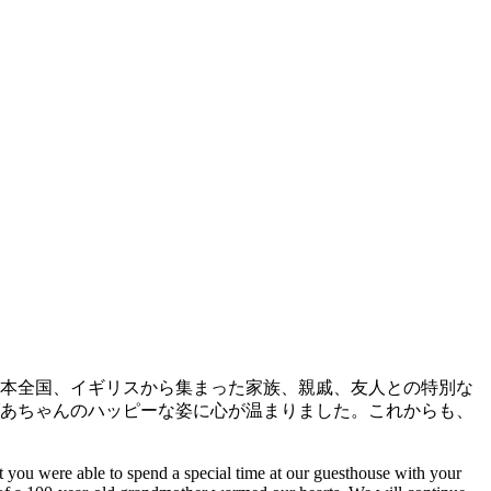
‍日本全国、イギリスから集まった家族、親戚、友人との特別な
ばあちゃんのハッピーな姿に心が温まりました。これからも、
t you were able to spend a special time at our guesthouse with your