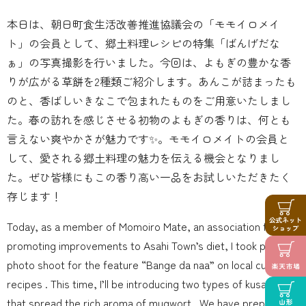
本日は、朝日町食生活改善推進協議会の「モモイロメイ
ト」の会員として、郷土料理レシピの特集「ばんげだな
ぁ」の写真撮影を行いました。今回は、よもぎの豊かな香
りが広がる草餅を2種類ご紹介します。あんこが詰まったも
のと、香ばしいきなこで包まれたものをご用意いたしまし
た。春の訪れを感じさせる初物のよもぎの香りは、何とも
言えない爽やかさが魅力です✨。モモイロメイトの会員と
して、愛される郷土料理の魅力を伝える機会となりまし
た。ぜひ皆様にもこの香り高い一品をお試しいただきたく
存じます！
Today, as a member of Momoiro Mate, an association for
promoting improvements to Asahi Town’s diet, I took part in a
photo shoot for the feature “Bange da naa” on local cuisine
recipes . This time, I’ll be introducing two types of kusamochi
that spread the rich aroma of mugwort . We have prepared