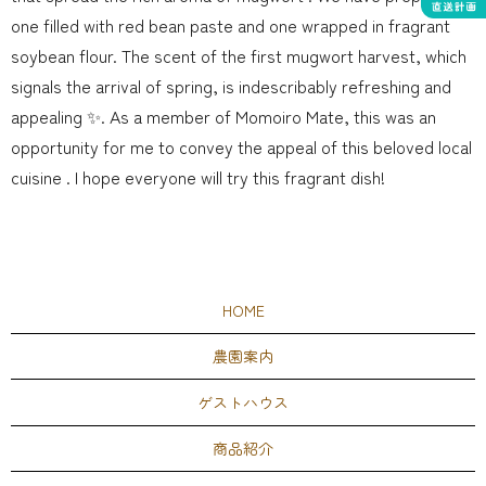
one filled with red bean paste and one wrapped in fragrant
soybean flour. The scent of the first mugwort harvest, which
signals the arrival of spring, is indescribably refreshing and
appealing ✨. As a member of Momoiro Mate, this was an
opportunity for me to convey the appeal of this beloved local
cuisine . I hope everyone will try this fragrant dish!
HOME
農園案内
ゲストハウス
商品紹介