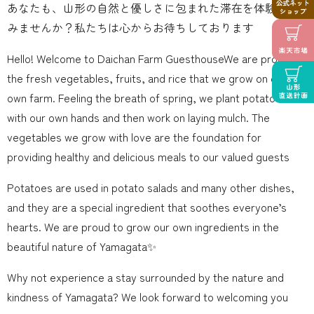
あなたも、山形の自然と優しさに包まれた滞在を体験して
みませんか？私たちは心からお待ちしております
Hello! Welcome to Daichan Farm GuesthouseWe are proud of
the fresh vegetables, fruits, and rice that we grow on our
own farm. Feeling the breath of spring, we plant potatoes
with our own hands and then work on laying mulch. The
vegetables we grow with love are the foundation for
providing healthy and delicious meals to our valued guests
Potatoes are used in potato salads and many other dishes,
and they are a special ingredient that soothes everyone’s
hearts. We are proud to grow our own ingredients in the
beautiful nature of Yamagata✨‍‍
Why not experience a stay surrounded by the nature and
kindness of Yamagata? We look forward to welcoming you