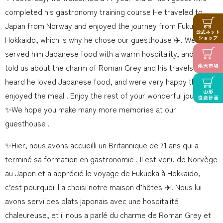
completed his gastronomy training course He traveled to
Japan from Norway and enjoyed the journey from Fukuoka to
Hokkaido, which is why he chose our guesthouse ✈️. We
served him Japanese food with a warm hospitality, and he
told us about the charm of Roman Grey and his travels . We
heard he loved Japanese food, and were very happy that he
enjoyed the meal . Enjoy the rest of your wonderful journey!
✨We hope you make many more memories at our
guesthouse .
✨Hier, nous avons accueilli un Britannique de 71 ans qui a
terminé sa formation en gastronomie . Il est venu de Norvège
au Japon et a apprécié le voyage de Fukuoka à Hokkaido,
c’est pourquoi il a choisi notre maison d’hôtes ✈️. Nous lui
avons servi des plats japonais avec une hospitalité
chaleureuse, et il nous a parlé du charme de Roman Grey et