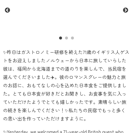
✨昨日はガストロノミー研修を終えた71歳のイギリス人ゲス
トをお迎えしましたノルウェーから日本に旅していらした
彼は、福岡から北海道までの道のりを楽しんで、当民宿を
選んでくださいました✈️。彼のロマンスグレーの魅力と旅
のお話に、おもてなしの心を込めた日本食をご提供しまし
た。とても日本食が好きだとお聞きし、お食事を気に入っ
ていただけたようでとても嬉しかったです。素晴らしい旅
の続きを楽しんでください！✨私たちの民宿でもっと多く
の思い出を作っていただけますように。
✨Yesterday, we welcomed a 71-year-old British guest who