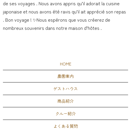
de ses voyages . Nous avons appris qu’il adorait la cuisine
japonaise et nous avons été ravis qu’il ait apprécié son repas
. Bon voyage ! ✨Nous espérons que vous créerez de
nombreux souvenirs dans notre maison d’hôtes .
HOME
農園案内
ゲストハウス
商品紹介
クルー紹介
よくある質問