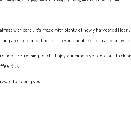
fast with care ️. It’s made with plenty of newly harvested Haen
ssing are the perfect accent to your meal . You can also enjoy 
dd a refreshing touch . Enjoy our simple yet delicious thick om
coffee ☕✨.
rward to seeing you .