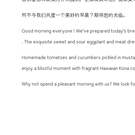
何不与我们共度一个美好的早晨？期待您的光临。
Good morning everyone ! We’ve prepared today’s break
. The exquisite sweet and sour eggplant and meat dre
Homemade tomatoes and cucumbers pickled in mustard a
enjoy a blissful moment with fragrant Hawaiian Kona 
Why not spend a pleasant morning with us? We look fo