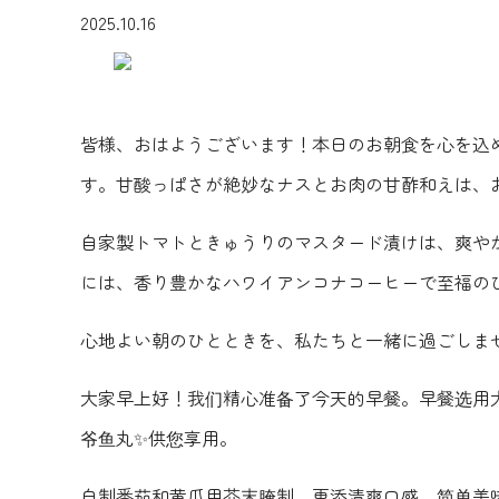
2025.10.16
皆様、おはようございます！本日のお朝食を心を込
す。甘酸っぱさが絶妙なナスとお肉の甘酢和えは、
自家製トマトときゅうりのマスタード漬けは、爽や
には、香り豊かなハワイアンコナコーヒーで至福の
心地よい朝のひとときを、私たちと一緒に過ごしま
大家早上好！我们精心准备了今天的早餐️。早餐选
爷鱼丸✨供您享用。
自制番茄和黄瓜用芥末腌制，更添清爽口感。简单美