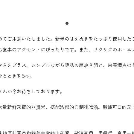
めてご用意いたしました️。新米のはえぬきをたっぷり使用した
お食事のアクセントにぴったりです。また、サクサクのホーム
かさをプラス。シンプルながら絶品の厚焼き卵と、栄養満点の
ひとときを☕✨。
せんか？お待ちしております。
用大量新鲜采摘的羽贯米，搭配浓郁的自制味噌汤。酸甜可口的茄
味的厚煎蛋卷和营养丰富的山药泥，敬请享用。用餐后，享用一