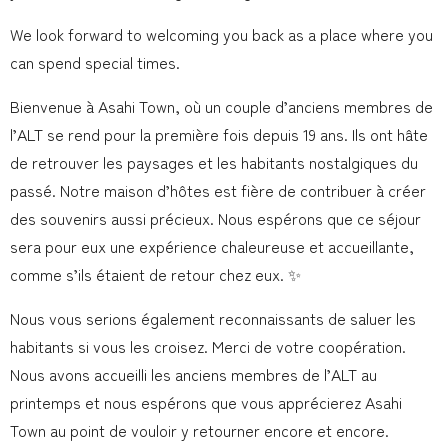
We look forward to welcoming you back as a place where you
can spend special times.
Bienvenue à Asahi Town, où un couple d’anciens membres de
l’ALT se rend pour la première fois depuis 19 ans. Ils ont hâte
de retrouver les paysages et les habitants nostalgiques du
passé. Notre maison d’hôtes est fière de contribuer à créer
des souvenirs aussi précieux. Nous espérons que ce séjour
sera pour eux une expérience chaleureuse et accueillante,
comme s’ils étaient de retour chez eux. ✨
Nous vous serions également reconnaissants de saluer les
habitants si vous les croisez. Merci de votre coopération.
Nous avons accueilli les anciens membres de l’ALT au
printemps et nous espérons que vous apprécierez Asahi
Town au point de vouloir y retourner encore et encore.