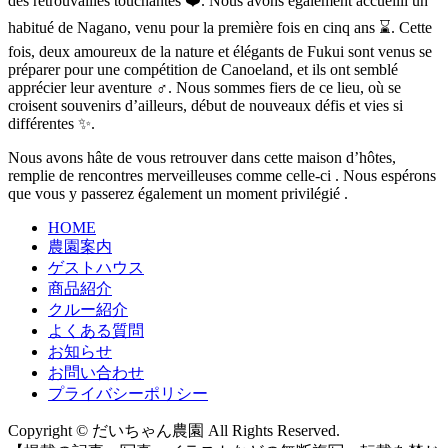
des retrouvailles touchantes ❤️. Nous avons également accueilli un
habitué de Nagano, venu pour la première fois en cinq ans ⌛️. Cette
fois, deux amoureux de la nature et élégants de Fukui sont venus se
préparer pour une compétition de Canoeland, et ils ont semblé
apprécier leur aventure ‍♂️️. Nous sommes fiers de ce lieu, où se
croisent souvenirs d’ailleurs, début de nouveaux défis et vies si
différentes ✨.
Nous avons hâte de vous retrouver dans cette maison d’hôtes,
remplie de rencontres merveilleuses comme celle-ci . Nous espérons
que vous y passerez également un moment privilégié .
HOME
農園案内
ゲストハウス
商品紹介
クルー紹介
よくある質問
お知らせ
お問い合わせ
プライバシーポリシー
Copyright © だいちゃん農園 All Rights Reserved.