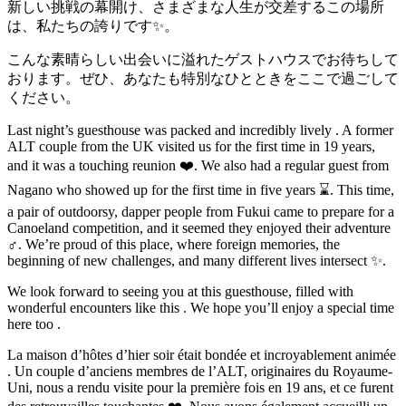
新しい挑戦の幕開け、さまざまな人生が交差するこの場所
は、私たちの誇りです✨。
こんな素晴らしい出会いに溢れたゲストハウスでお待ちして
おります。ぜひ、あなたも特別なひとときをここで過ごして
ください。
Last night’s guesthouse was packed and incredibly lively . A former
ALT couple from the UK visited us for the first time in 19 years,
and it was a touching reunion ❤️. We also had a regular guest from
Nagano who showed up for the first time in five years ⌛️. This time,
a pair of outdoorsy, dapper people from Fukui came to prepare for a
Canoeland competition, and it seemed they enjoyed their adventure
‍♂️️. We’re proud of this place, where foreign memories, the
beginning of new challenges, and many different lives intersect ✨.
We look forward to seeing you at this guesthouse, filled with
wonderful encounters like this . We hope you’ll enjoy a special time
here too .
La maison d’hôtes d’hier soir était bondée et incroyablement animée
. Un couple d’anciens membres de l’ALT, originaires du Royaume-
Uni, nous a rendu visite pour la première fois en 19 ans, et ce furent