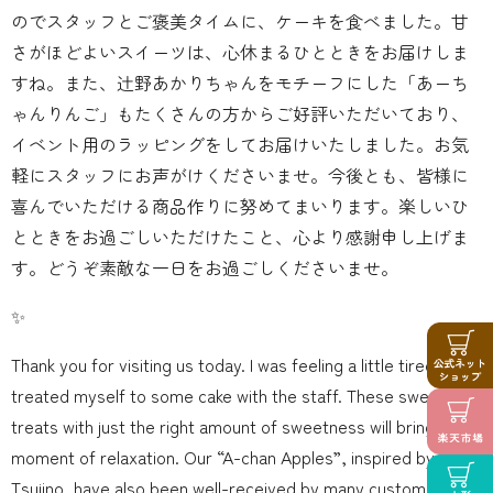
のでスタッフとご褒美タイムに、ケーキを食べました。甘
さがほどよいスイーツは、心休まるひとときをお届けしま
すね。また、辻野あかりちゃんをモチーフにした「あーち
ゃんりんご」もたくさんの方からご好評いただいており、
イベント用のラッピングをしてお届けいたしました。お気
軽にスタッフにお声がけくださいませ。今後とも、皆様に
喜んでいただける商品作りに努めてまいります。楽しいひ
とときをお過ごしいただけたこと、心より感謝申し上げま
す。どうぞ素敵な一日をお過ごしくださいませ。
✨
Thank you for visiting us today. I was feeling a little tired, so I
treated myself to some cake with the staff. These sweet
treats with just the right amount of sweetness will bring you a
moment of relaxation. Our “A-chan Apples”, inspired by Akari
Tsujino, have also been well-received by many customers, so