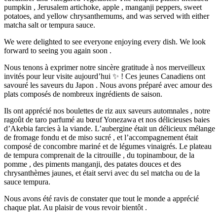
pumpkin , Jerusalem artichoke, apple , manganji peppers, sweet
potatoes, and yellow chrysanthemums, and was served with either
matcha salt or tempura sauce.
We were delighted to see everyone enjoying every dish. We look
forward to seeing you again soon .
Nous tenons à exprimer notre sincère gratitude à nos merveilleux
invités pour leur visite aujourd’hui ✨ ! Ces jeunes Canadiens ont
savouré les saveurs du Japon . Nous avons préparé avec amour des
plats composés de nombreux ingrédients de saison.
Ils ont apprécié nos boulettes de riz aux saveurs automnales , notre
ragoût de taro parfumé au bœuf Yonezawa et nos délicieuses baies
d’Akebia farcies à la viande. L’aubergine était un délicieux mélange
de fromage fondu et de miso sucré , et l’accompagnement était
composé de concombre mariné et de légumes vinaigrés. Le plateau
de tempura comprenait de la citrouille , du topinambour, de la
pomme , des piments manganji, des patates douces et des
chrysanthèmes jaunes, et était servi avec du sel matcha ou de la
sauce tempura.
Nous avons été ravis de constater que tout le monde a apprécié
chaque plat. Au plaisir de vous revoir bientôt .