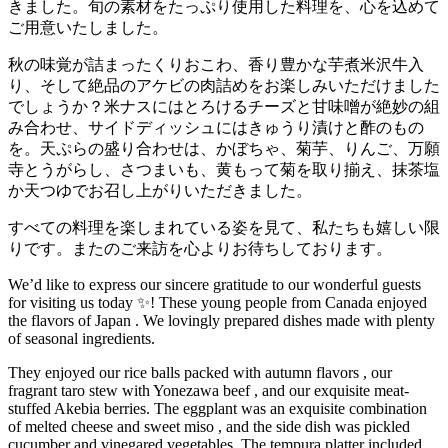
きました。旬の素材をたっぷり使用した料理を、心を込めて
ご用意いたしました。
秋の味覚が詰まったくりおこわ、香り豊かな芋煮米沢牛入
り、そして絶品のアケビの肉詰めをお楽しみいただけました
でしょうか？米ナスにはとろけるチーズと甘味噌が絶妙の組
み合わせ、サイドディッシュにはきゅうり漬けと酢のもの
を。天ぷらの盛り合わせは、かぼちゃ、菊芋、りんご、万願
寺とうがらし、さつまいも、黄もって菊を取り揃え、抹茶塩
か天つゆでお召し上がりいただきました。
すべての料理を楽しまれている姿を見て、私たちも嬉しい限
りです。またのご来訪を心よりお待ちしております。
We’d like to express our sincere gratitude to our wonderful guests
for visiting us today ✨! These young people from Canada enjoyed
the flavors of Japan . We lovingly prepared dishes made with plenty
of seasonal ingredients.
They enjoyed our rice balls packed with autumn flavors , our
fragrant taro stew with Yonezawa beef , and our exquisite meat-
stuffed Akebia berries. The eggplant was an exquisite combination
of melted cheese and sweet miso , and the side dish was pickled
cucumber and vinegared vegetables. The tempura platter included