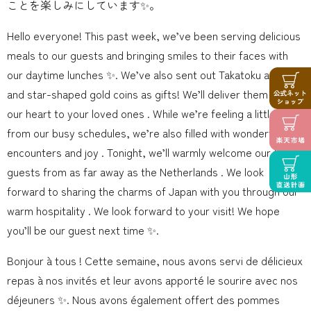
ことを楽しみにしています✨。
Hello everyone! This past week, we’ve been serving delicious
meals to our guests and bringing smiles to their faces with
our daytime lunches ️✨. We’ve also sent out Takatoku apples
and star-shaped gold coins as gifts! We’ll deliver them with all
our heart to your loved ones . While we’re feeling a little tired
from our busy schedules, we’re also filled with wonderful
encounters and joy . Tonight, we’ll warmly welcome our two
guests from as far away as the Netherlands . We look
forward to sharing the charms of Japan with you through our
warm hospitality . We look forward to your visit! We hope
you’ll be our guest next time ✨.
Bonjour à tous ! Cette semaine, nous avons servi de délicieux
repas à nos invités et leur avons apporté le sourire avec nos
déjeuners ️✨. Nous avons également offert des pommes