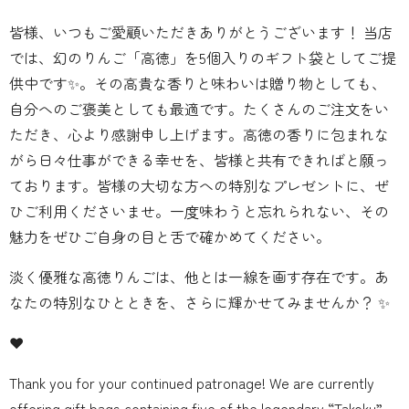
皆様、いつもご愛顧いただきありがとうございます！ 当店
では、幻のりんご「高徳」を5個入りのギフト袋としてご提
供中です✨。その高貴な香りと味わいは贈り物としても、
自分へのご褒美としても最適です。たくさんのご注文をい
ただき、心より感謝申し上げます。高徳の香りに包まれな
がら日々仕事ができる幸せを、皆様と共有できればと願っ
ております。皆様の大切な方への特別なプレゼントに、ぜ
ひご利用くださいませ。一度味わうと忘れられない、その
魅力をぜひご自身の目と舌で確かめてください。
淡く優雅な高徳りんごは、他とは一線を画す存在です。あ
なたの特別なひとときを、さらに輝かせてみませんか？ ✨
❤️
Thank you for your continued patronage! We are currently
offering gift bags containing five of the legendary “Takoku”