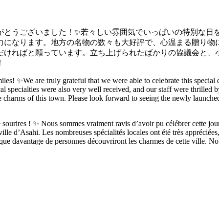
がとうございました！✨若々しい雰囲気でいっぱいの特別な日
力になります。地方の名物の数々も大好評で、心温まる贈り物
だければと願っています。立ち上げられたばかりの協議会と、
！
s! ✨We are truly grateful that we were able to celebrate this special d
 specialties were also very well received, and our staff were thrilled
harms of this town. Please look forward to seeing the newly launched c
 sourires ! ✨ Nous sommes vraiment ravis d’avoir pu célébrer cette jour
ville d’Asahi. Les nombreuses spécialités locales ont été très appréciées
ue davantage de personnes découvriront les charmes de cette ville. Nou