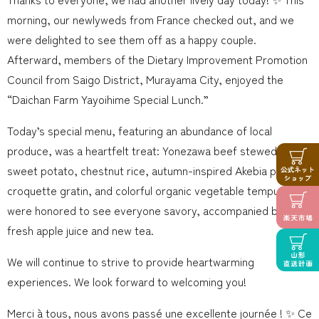
morning, our newlyweds from France checked out, and we
were delighted to see them off as a happy couple.
Afterward, members of the Dietary Improvement Promotion
Council from Saigo District, Murayama City, enjoyed the
“Daichan Farm Yayoihime Special Lunch.” ️
Today’s special menu, featuring an abundance of local
produce, was a heartfelt treat: Yonezawa beef stewed in
sweet potato, chestnut rice, autumn-inspired Akebia potato
croquette gratin, and colorful organic vegetable tempura. We
were honored to see everyone savory, accompanied by
fresh apple juice and new tea.
We will continue to strive to provide heartwarming
experiences. We look forward to welcoming you!
Merci à tous, nous avons passé une excellente journée ! ✨ Ce