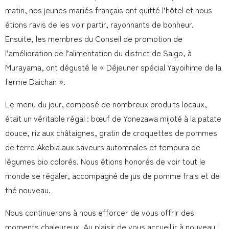
matin, nos jeunes mariés français ont quitté l’hôtel et nous
étions ravis de les voir partir, rayonnants de bonheur.
Ensuite, les membres du Conseil de promotion de
l’amélioration de l’alimentation du district de Saigo, à
Murayama, ont dégusté le « Déjeuner spécial Yayoihime de la
ferme Daichan ». ️
Le menu du jour, composé de nombreux produits locaux,
était un véritable régal : bœuf de Yonezawa mijoté à la patate
douce, riz aux châtaignes, gratin de croquettes de pommes
de terre Akebia aux saveurs automnales et tempura de
légumes bio colorés. Nous étions honorés de voir tout le
monde se régaler, accompagné de jus de pomme frais et de
thé nouveau.
Nous continuerons à nous efforcer de vous offrir des
moments chaleureux. Au plaisir de vous accueillir à nouveau !