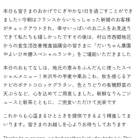
本日も皆さまのおかげでにぎやかな1日を過ごすことができ
ました✨今朝はフランスからいらっしゃった新婚のお客様
がチェックアウトされ、幸せいっぱいのお二人をお見送り
できて私たちも嬉しかったですその後は、村山市西郷地区
からの食生活改善推進協議会の皆さまに「だいちゃん農園
やよいひめ膳スペシャルランチ」をご堪能いただきました️
本日のおもてなしは、地元の恵みをふんだんに使ったスペ
シャルメニュー！米沢牛の芋煮や栗おこわ、秋を感じるア
ケビのポテトコロッケグラタン、色とりどりの有機野菜の
天ぷらなど、心を込めてご用意しました。新鮮なりんごジ
ュースと新茶とともに、ご完食いただけて光栄です
これからも心温まるひとときを提供できるよう精進してま
いります。皆さまのお越しを心よりお待ちしております
Thanks to everyone, we had another lively day today! ✨ This