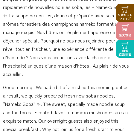
rapidement de nouvelles nouilles soba, les « Nameko Soba »
✨. La soupe de nouilles, douce et préparée avec soin, et les
arômes forestiers des champignons nameko forment un
mariage exquis. Nos hôtes ont également apprécié ce petit-
déjeuner spécial . Pourquoi ne pas nous rejoindre pour un
réveil tout en fraîcheur, une expérience différente de
d’habitude ? Nous vous accueillons avec la chaleur et
l’hospitalité uniques d’une maison d’hôtes . Au plaisir de vous
accueillir .
Good morning ! We had a bit of a mishap this morning, but as
a result, we quickly prepared fresh new soba noodles,
“Nameko Soba” ✨. The sweet, specially made noodle soup
and the forest-scented flavor of nameko mushrooms are an
exquisite match. Our overnight guests also enjoyed this
special breakfast . Why not join us for a fresh start to your