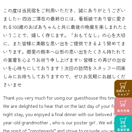
この度は当民宿をご利用いただき、誠にありがとうござい
ました✨ 四泊ご滞在の最終日には、看板娘であり皆に愛さ
れる100歳のおばあちゃんと共に最後の晩餐を楽しまれたと
いうことで、嬉しく存じます️。「おもてなし」の心を大切
に、また皆様に素敵な思い出をご提供できるよう努めてま
いります。郷里の熊本へ山形の思い出をたくさん持たれて
の案着を心よりお祈り申し上げます✨ 皆様との再びの出会
いを心待ちにしております！次回の訪問をスタッフ一同楽
しみにお待ちしておりますので、ぜひお気軽にお越しくだ
さいませ
Thank you very much for using our guesthouse this time ✨
We are delighted to hear that on the last day of your four-
night stay, you enjoyed a final dinner with our beloved 100-
year-old grandmother , who is our poster girl ️. We will cherish
the spirit of “omotenashi” and strive to provide you with