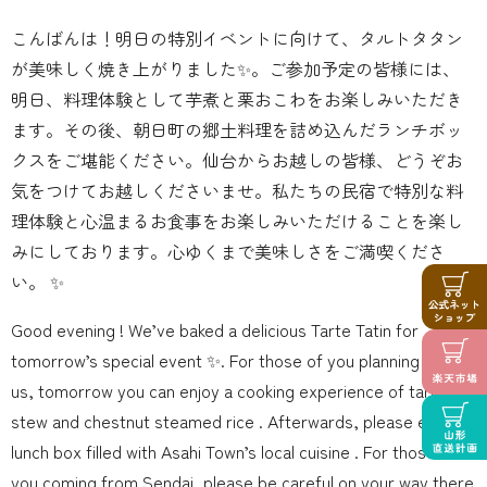
こんばんは！明日の特別イベントに向けて、タルトタタン
が美味しく焼き上がりました✨。ご参加予定の皆様には、
明日、料理体験として芋煮と栗おこわをお楽しみいただき
ます。その後、朝日町の郷土料理を詰め込んだランチボッ
クスをご堪能ください。仙台からお越しの皆様、どうぞお
気をつけてお越しくださいませ。私たちの民宿で特別な料
理体験と心温まるお食事をお楽しみいただけることを楽し
みにしております。心ゆくまで美味しさをご満喫くださ
い。 ️✨
Good evening ! We’ve baked a delicious Tarte Tatin for
tomorrow’s special event ✨. For those of you planning to join
us, tomorrow you can enjoy a cooking experience of taro
stew and chestnut steamed rice . Afterwards, please enjoy a
lunch box filled with Asahi Town’s local cuisine . For those of
you coming from Sendai, please be careful on your way there