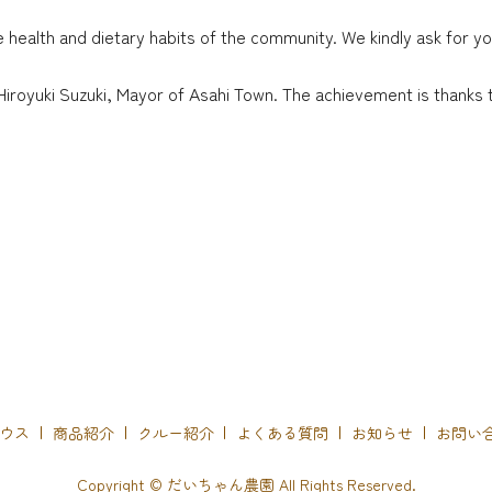
e health and dietary habits of the community. We kindly ask for 
. Hiroyuki Suzuki, Mayor of Asahi Town. The achievement is thanks
ウス
商品紹介
クルー紹介
よくある質問
お知らせ
お問い
Copyright © だいちゃん農園 All Rights Reserved.