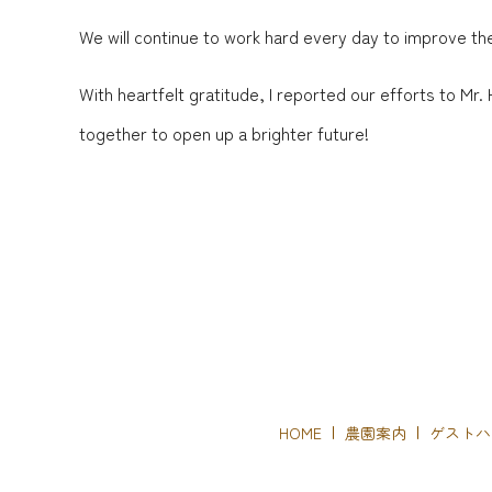
We will continue to work hard every day to improve th
With heartfelt gratitude, I reported our efforts to Mr
together to open up a brighter future!
HOME
農園案内
ゲストハ