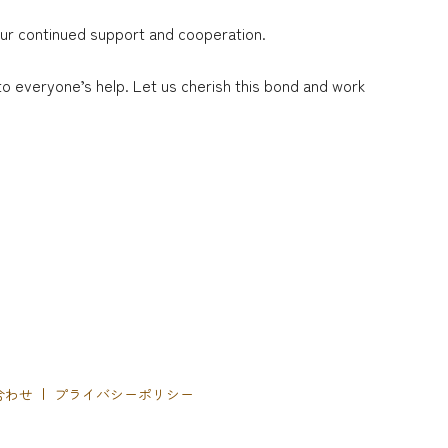
your continued support and cooperation.
 to everyone’s help. Let us cherish this bond and work
合わせ
プライバシーポリシー