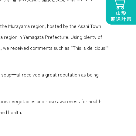
of the Murayama region, hosted by the Asahi Town
ma region in Yamagata Prefecture. Using plenty of
s, we received comments such as “This is delicious!”
o soup—all received a great reputation as being
tional vegetables and raise awareness for health
d health. ️