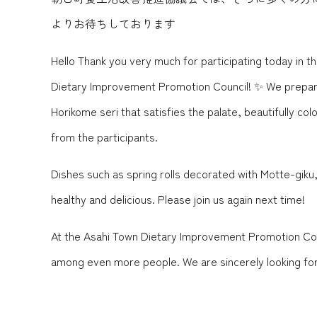
よりお待ちしております️
Hello Thank you very much for participating today in 
Dietary Improvement Promotion Council! ✨ We prepared 
Horikome seri that satisfies the palate, beautifully c
from the participants.
Dishes such as spring rolls decorated with Motte-giku
healthy and delicious. Please join us again next time!
At the Asahi Town Dietary Improvement Promotion Counc
among even more people. We are sincerely looking fo