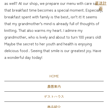
as well? At our shop, we prepare our menu with care so
that breakfast time becomes a special moment. Especially,
breakfast spent with family is the best, isn’t it! It seems
that my grandmother’s mind is already full of thoughts of
knitting. That also warms my heart. I admire my
grandmother, who is lively and about to turn 100 years old!
Maybe the secret to her youth and health is enjoying
delicious food . Seeing that smile is our greatest joy. Have
a wonderful day today!
HOME
農園案内
ゲストハウス
商品紹介