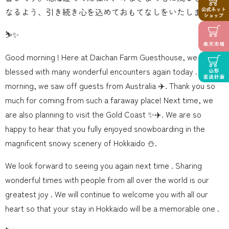
なるよう、引き続き心を込めておもてなしをいたします。
⛷️✨
Good morning ! Here at Daichan Farm Guesthouse, we are
blessed with many wonderful encounters again today . This
morning, we saw off guests from Australia ✈️. Thank you so
much for coming from such a faraway place! Next time, we
are also planning to visit the Gold Coast ✨✈️. We are so
happy to hear that you fully enjoyed snowboarding in the
magnificent snowy scenery of Hokkaido ⛄.
We look forward to seeing you again next time . Sharing
wonderful times with people from all over the world is our
greatest joy . We will continue to welcome you with all our
heart so that your stay in Hokkaido will be a memorable one .