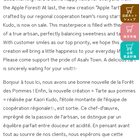
the Apple Forest! At last, the new creation “Apple Tart”
crafted by our regional cooperation team’s rising star✨, Kaori
Kudo, is now on sale. This masterpiece is filled with the spirit
of a true artisan, perfectly balancing sweetness and tartness.
With customer smiles as our top priority, we hope this
creation will bring a little happiness to your everyday life.
Please come support the pride of Asahi Town. A delicious tart
is sincerely waiting for your visit!✨
Bonjour à tous Ici, nous avons une bonne nouvelle de la Forêt
des Pommes ! Enfin, la nouvelle création « Tarte aux pommes
» réalisée par Kaori Kudo, l’étoile montante de l’équipe de
coopération régionale✨, est sortie. Ce chef-d’œuvre,
imprégné de la passion de l’artisan, se distingue par un
équilibre parfait entre douceur et acidité. En pensant avant
tout au sourire de nos clients, nous espérons que cette