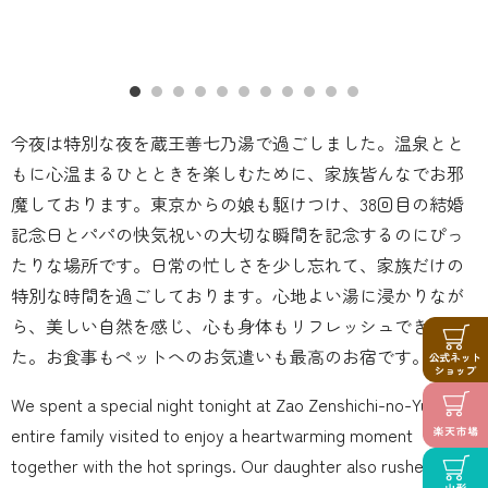
今夜は特別な夜を蔵王善七乃湯で過ごしました。温泉とと
もに心温まるひとときを楽しむために、家族皆んなでお邪
魔しております。東京からの娘も駆けつけ、38回目の結婚
記念日とパパの快気祝いの大切な瞬間を記念するのにぴっ
たりな場所です。日常の忙しさを少し忘れて、家族だけの
特別な時間を過ごしております。心地よい湯に浸かりなが
ら、美しい自然を感じ、心も身体もリフレッシュできまし
た。お食事もペットへのお気遣いも最高のお宿です。❤️
We spent a special night tonight at Zao Zenshichi-no-Yu. Our
entire family visited to enjoy a heartwarming moment
together with the hot springs. Our daughter also rushed in