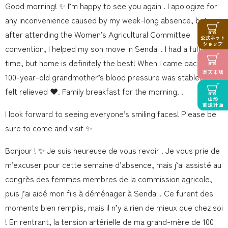
Good morning! ✨ I’m happy to see you again . I apologize for
any inconvenience caused by my week-long absence, but
after attending the Women’s Agricultural Committee
convention, I helped my son move in Sendai . I had a fulfilling
time, but home is definitely the best! When I came back, my
100-year-old grandmother’s blood pressure was stable, and I
felt relieved ❤️. Family breakfast for the morning. .
I look forward to seeing everyone’s smiling faces! Please be
sure to come and visit ✨
Bonjour ! ✨ Je suis heureuse de vous revoir . Je vous prie de
m’excuser pour cette semaine d’absence, mais j’ai assisté au
congrès des femmes membres de la commission agricole,
puis j’ai aidé mon fils à déménager à Sendai . Ce furent des
moments bien remplis, mais il n’y a rien de mieux que chez soi
! En rentrant, la tension artérielle de ma grand-mère de 100