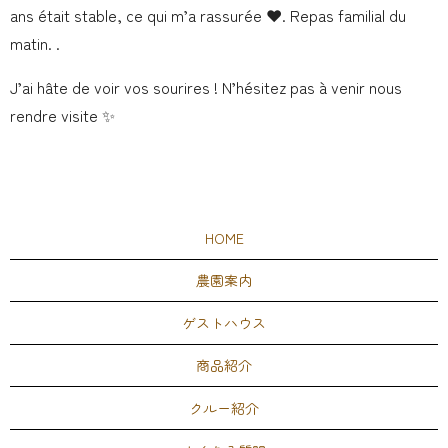
ans était stable, ce qui m’a rassurée ❤️. Repas familial du
matin. .
J’ai hâte de voir vos sourires ! N’hésitez pas à venir nous
rendre visite ✨
HOME
農園案内
ゲストハウス
商品紹介
クルー紹介