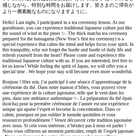
感じながら、特別な時間をお届けします。皆さまのご滞在が
より一層素敵なものになりますように。
Hello! Last night, I participated in a tea ceremony lesson. At our
guesthouse, you can experience traditional Japanese culture just like
the sound of wind in the pines ✨. The thick matcha tea ceremony
prepared for the hatsugama (New Year’s first tea ceremony) is a
special experience that calms the mind and helps focus your spirit. In
this tranquility, why not forget the hustle and bustle of daily life and
refresh yourself from the heart? Please come and experience this
traditional Japanese culture with us. If you are interested, feel free to
let us know! While feeling the spirit of Japan, we will offer you a
special time . We hope your stay will become even more wonderful.
Bonjour ! Hier soir, j’ai participé à une séance d’apprentissage de la
cérémonie du thé. Dans notre maison d’hôtes, vous pouvez vivre
une expérience de la culture japonaise, telle que le vent dans les
pins, dans une ambiance authentique ✨. La préparation du thé épais
(koicha) pour la première cérémonie de l’année est une expérience
unique qui apaise l’esprit et favorise la concentration. Dans ce
calme, pourquoi ne pas oublier le tumulte quotidien et vous
ressourcer profondément ? Venez découvrir cette tradition japonaise
avec nous. Si cela vous intéresse, n’hésitez pas à nous en parler !
Nous vous offrirons un moment particulier, empli de l’esprit japonais