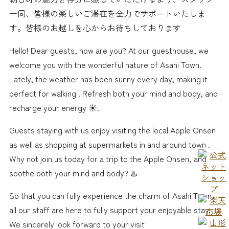
一同、皆様の楽しいご滞在を全力でサポートいたしま
す。皆様のお越しを心からお待ちしております
Hello! Dear guests, how are you? At our guesthouse, we
welcome you with the wonderful nature of Asahi Town.
Lately, the weather has been sunny every day, making it
perfect for walking ️. Refresh both your mind and body, and
recharge your energy ☀️.
Guests staying with us enjoy visiting the local Apple Onsen
as well as shopping at supermarkets in and around town ️.
Why not join us today for a trip to the Apple Onsen, and
soothe both your mind and body? ♨️
So that you can fully experience the charm of Asahi Town,
all our staff are here to fully support your enjoyable stay.
We sincerely look forward to your visit