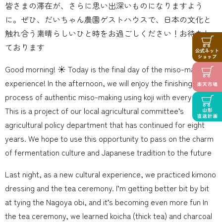
皆さまの滞在が、さらに思い出深いものになりますよう
に。ぜひ、だいちゃん農園ゲストハウスで、日本の文化と
触れ合う素晴らしいひと時をお過ごしください！お待ちし
ております
Good morning! ☀️ Today is the final day of the miso-making
experience! In the afternoon, we will enjoy the finishing
process of authentic miso-making using koji with everyone.
This is a project of our local agricultural committee’s
agricultural policy department that has continued for eight
years. We hope to use this opportunity to pass on the charm
of fermentation culture and Japanese tradition to the future
Last night, as a new cultural experience, we practiced kimono
dressing and the tea ceremony. I’m getting better bit by bit
at tying the Nagoya obi, and it’s becoming even more fun In
the tea ceremony, we learned koicha (thick tea) and charcoal