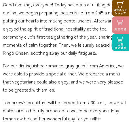
Good evening, everyone! Today has been a fulfilling day. At
our inn, we began preparing local cuisine from 2:45 a.m.,
putting our hearts into making bento lunches. Afterwards, we
enjoyed the spirit of traditional hospitality at the tea
ceremony club’s first tea gathering of the year, sharing
moments of calm together. Then, we leisurely soaked in the
Ringo Onsen, soothing away our daily fatigue♨️.
For our distinguished romance-gray guest from America, we
were able to provide a special dinner. We prepared a menu
that vegetarians could also enjoy, and we were very pleased
to be greeted with smiles.
Tomorrow’s breakfast will be served from 7:30 a.m., so we will
make sure to be fully prepared to welcome everyone. May
tomorrow be another wonderful day for you all!✨