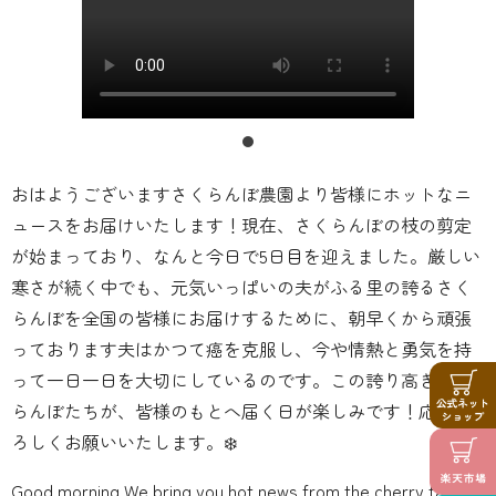
おはようございますさくらんぼ農園より皆様にホットなニ
ュースをお届けいたします！現在、さくらんぼの枝の剪定
が始まっており、なんと今日で5日目を迎えました。厳しい
寒さが続く中でも、元気いっぱいの夫がふる里の誇るさく
らんぼを全国の皆様にお届けするために、朝早くから頑張
っております夫はかつて癌を克服し、今や情熱と勇気を持
って一日一日を大切にしているのです。この誇り高きさく
らんぼたちが、皆様のもとへ届く日が楽しみです！応援よ
ろしくお願いいたします。❄️
Good morning We bring you hot news from the cherry farm!