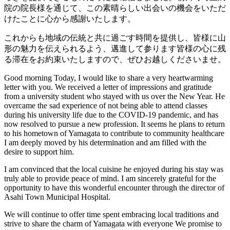
院の院長様を通じて、この素晴らしい出会いの機会をいただ
けたことに心から感謝いたします。
これからも地域の伝統と共に過ごす時間を提供し、皆様に山
形の魅力を伝えられるよう、邁進して参ります皆様の心に残
る滞在をお約束いたしますので、ぜひお越しくださいませ。
Good morning Today, I would like to share a very heartwarming
letter with you. We received a letter of impressions and gratitude
from a university student who stayed with us over the New Year. He
overcame the sad experience of not being able to attend classes
during his university life due to the COVID-19 pandemic, and has
now resolved to pursue a new profession. It seems he plans to return
to his hometown of Yamagata to contribute to community healthcare
I am deeply moved by his determination and am filled with the
desire to support him.
I am convinced that the local cuisine he enjoyed during his stay was
truly able to provide peace of mind. I am sincerely grateful for the
opportunity to have this wonderful encounter through the director of
Asahi Town Municipal Hospital.
We will continue to offer time spent embracing local traditions and
strive to share the charm of Yamagata with everyone We promise to