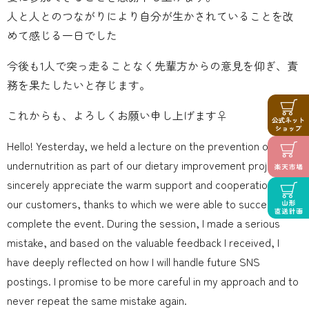
人と人とのつながりにより自分が生かされていることを改
めて感じる一日でした
今後も1人で突っ走ることなく先輩方からの意見を仰ぎ、責
務を果たしたいと存じます。
これからも、よろしくお願い申し上げます‍♀️
Hello! Yesterday, we held a lecture on the prevention of
undernutrition as part of our dietary improvement project. I
sincerely appreciate the warm support and cooperation from
our customers, thanks to which we were able to successfully
complete the event. During the session, I made a serious
mistake, and based on the valuable feedback I received, I
have deeply reflected on how I will handle future SNS
postings. I promise to be more careful in my approach and to
never repeat the same mistake again.