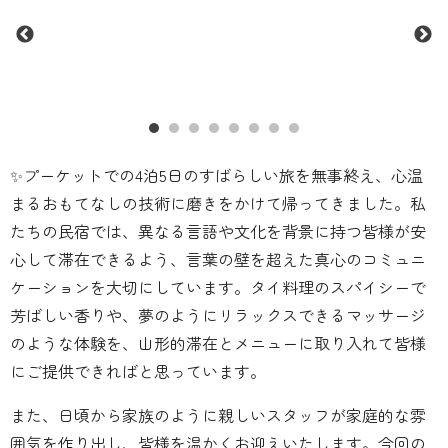
✨プーケットでの4泊5日のすばらしい旅を無事終え、心温
まるおもてなしの技術に磨きをかけて帰ってきました。私
たちの民宿では、異なる言語や文化を背景に持つ皆様が安
心して滞在できるよう、言葉の壁を超えた真心のコミュニ
ケーションを大切にしています。タイ料理のスパイシーで
芳ばしい香りや、夢のようにリラックスできるマッサージ
のような体験を、山形的滞在とメニューに取り入れて皆様
にご提供できればと思っています。
また、日頃から家族のように親しいスタッフが家庭的な雰
囲気を作り出し、皆様を温かくお迎えいたします。今回の