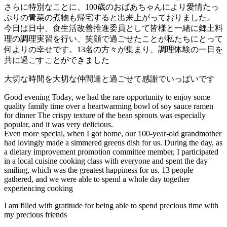
さらに特別なことに、100歳のおばあちゃんにより愛情たっ
ぷりの青菜の煮物も帰宅すると出来上がっておりました。
今日は日中、食生活改善推進委員として皆様と一緒に郷土料
理の調理実習を行い、笑顔で過ごせたことが私たちにとって
何よりの幸せです。13名の方々が集まり、調理体験の一日を
共に過ごすことができました‍‍
大切な時間を大切な仲間達と過ごせて感謝でいっぱいです
Good evening Today, we had the rare opportunity to enjoy some
quality family time over a heartwarming bowl of soy sauce ramen
for dinner The crispy texture of the bean sprouts was especially
popular, and it was very delicious.
Even more special, when I got home, our 100-year-old grandmother
had lovingly made a simmered greens dish for us. During the day, as
a dietary improvement promotion committee member, I participated
in a local cuisine cooking class with everyone and spent the day
smiling, which was the greatest happiness for us. 13 people
gathered, and we were able to spend a whole day together
experiencing cooking‍‍
I am filled with gratitude for being able to spend precious time with
my precious friends