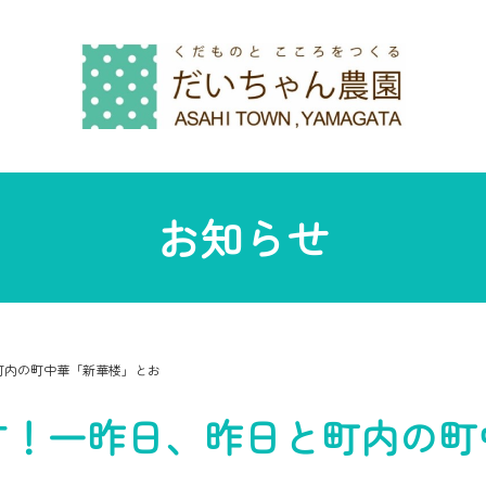
お知らせ
町内の町中華「新華楼」とお
す！一昨日、昨日と町内の町