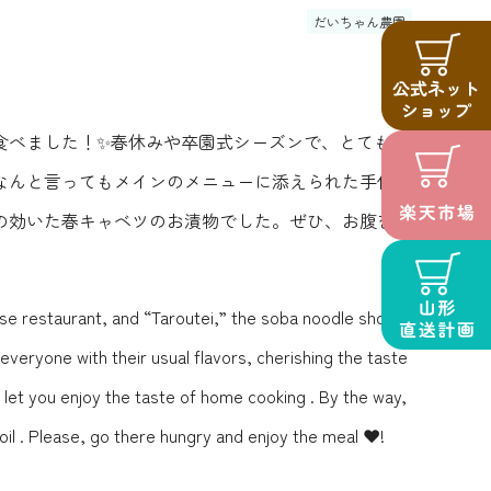
だいちゃん農園
食べました！✨春休みや卒園式シーズンで、とても混
なんと言ってもメインのメニューに添えられた手作り
の効いた春キャベツのお漬物でした。ぜひ、お腹を空
se restaurant, and “Taroutei,” the soba noodle shop in
eryone with their usual flavors, cherishing the taste
 let you enjoy the taste of home cooking . By the way,
il . Please, go there hungry and enjoy the meal ❤️!