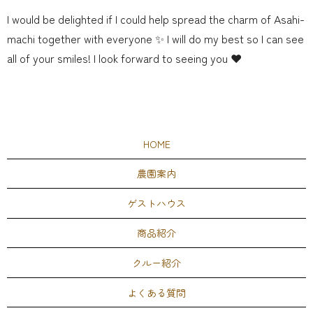
I would be delighted if I could help spread the charm of Asahi-
machi together with everyone ✨ I will do my best so I can see
all of your smiles! I look forward to seeing you ❤️
HOME
農園案内
ゲストハウス
商品紹介
クルー紹介
よくある質問