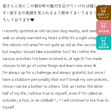
皆さんと共にこの朝日町の魅力を広げていければ嬉しいで
す✨皆さまの笑顔を見られるよう努めてまいります！お待
ちしております❤️
I recently spotted an old raccoon dog nearby, and seeing it
walk so slowly warmed my heart a little It’s a sight unique to
this nature-rich area I’m not quite as old as the raccoon dog,
but maybe I should take a breather too? As I refine the
various activities I’ve been involved in, at age 67 I’ve made
choices to let go of some things and learn new ones ☕️
I’m always up for a challenge and always grateful, but since I
have a stubborn personality that won’t break my own policies,
I know I can be a bother to others. Still, as I enter the latter
half of my life, I will live true to myself, even if I’m called an
outsider, a fool, or an oddball ^_^ I will continue to live true to
myself.