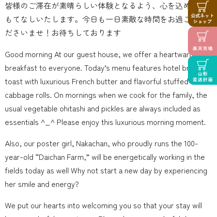
皆様のご滞在が素晴らしい体験となるよう、心を込めてお
もてなしいたします。今日も一日素敵な時間をお過ごしく
ださいませ！お待ちしております
Good morning At our guest house, we offer a heartwarming
breakfast to everyone. Today’s menu features hotel bread
toast with luxurious French butter and flavorful stuffed
cabbage rolls. On mornings when we cook for the family, the
usual vegetable ohitashi and pickles are always included as
essentials ^_^ Please enjoy this luxurious morning moment.
Also, our poster girl, Nakachan, who proudly runs the 100-
year-old “Daichan Farm,” will be energetically working in the
fields today as well Why not start a new day by experiencing
her smile and energy?
We put our hearts into welcoming you so that your stay will