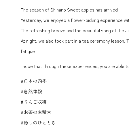
The season of Shinano Sweet apples has arrived
Yesterday, we enjoyed a flower-picking experience wit
The refreshing breeze and the beautiful song of the 
At night, we also took part in a tea ceremony lesson. Th
fatigue
I hope that through these experiences, you are able t
#日本の四季
#自然体験
#りんご収穫
#お茶のお稽古
#癒しのひととき