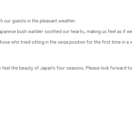
h our guests in the pleasant weather.
Japanese bush warbler soothed our hearts, making us feel as if
ose who tried sitting in the seiza position for the first time in a 
o feel the beauty of Japan’s four seasons. Please look forward t