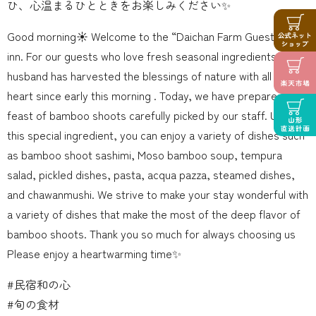
ひ、心温まるひとときをお楽しみください✨
Good morning☀️ Welcome to the “Daichan Farm Guesthouse”
inn. For our guests who love fresh seasonal ingredients, my
husband has harvested the blessings of nature with all his
heart since early this morning . Today, we have prepared a
feast of bamboo shoots carefully picked by our staff. Using
this special ingredient, you can enjoy a variety of dishes such
as bamboo shoot sashimi, Moso bamboo soup, tempura
salad, pickled dishes, pasta, acqua pazza, steamed dishes,
and chawanmushi. We strive to make your stay wonderful with
a variety of dishes that make the most of the deep flavor of
bamboo shoots. Thank you so much for always choosing us
Please enjoy a heartwarming time✨
#民宿和の心
#旬の食材