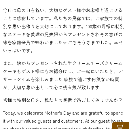
今日は母の日を祝い、大切なゲスト様やお客様と過ごせる
ことに感謝しています。私たちの民宿では、ご家族での特
別な思い出作りを大切にしております。100歳の母様に特別
なステーキを義理の兄夫婦からプレゼントされその喜びの
味を家族全員で味わいました️✨ ごちそうさまでした。幸せ
いっぱいです。
また、娘からプレゼントされた生クリームチーズクリーム
ケーキもゲスト様にもお裾分けし、ご一緒にいただき、デ
ザートタイムを楽しみました 家族で過ごす何気ない時間
が、大切な思い出として心に残る気が致します
皆様の特別な日を、私たちの民宿で過ごしてみませんか？
Today, we celebrate Mother’s Day and are grateful to spend
it with our valued guests and customers. At our guest house,
we cherish creating special memories with families. My 100-