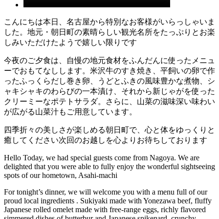
こんにちは本日、名古屋から特別なお客様がいらっしゃいま
した。地元・朝日町の素晴らしい観光名所をたっぷりとお楽
しみいただけたようで嬉しい限りです
今夜のご夕食は、自慢の地元食材をふんだんに使ったメニュ
ーでおもてなしします️。米沢牛のすき焼き、平飼いの卵で作
ったふっくらだし巻き卵、うどとふきの風味豊かな煮物、シ
ャキシャキのわらびの一本漬け、それから新じゃがを使った
クリーミーなポテトサラダ。さらに、山菜の滋味深い味わい
が広がる山菜汁もご用意しています。
四季折々の美しさが楽しめる朝日町で、心と体をゆっくりと
癒してください次回のお越しを心よりお待ちしております
Hello Today, we had special guests come from Nagoya. We are
delighted that you were able to fully enjoy the wonderful sightseeing
spots of our hometown, Asahi-machi
For tonight’s dinner, we will welcome you with a menu full of our
proud local ingredients ️. Sukiyaki made with Yonezawa beef, fluffy
Japanese rolled omelet made with free-range eggs, richly flavored
simmered dishes of butterbur and Japanese spikenard, crunchy