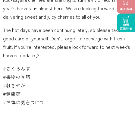
year’s harvest is almost here. We are looking forward to
delivering sweet and juicy cherries to all of you.
The hot days have been continuing lately, so please take
good care of yourself. Don’t forget to recharge with fresh
fruit! If you’re interested, please look forward to next week’s
harvest update♪
#さくらんぼ
#果物の季節
#紅さやか
#健康第一
#お体に気をつけて