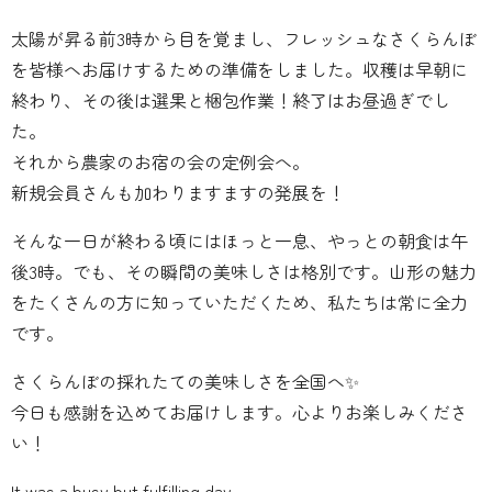
太陽が昇る前3時から目を覚まし、フレッシュなさくらんぼ
を皆様へお届けするための準備をしました。収穫は早朝に
終わり、その後は選果と梱包作業！終了はお昼過ぎでし
た。
それから農家のお宿の会の定例会へ。
新規会員さんも加わりますますの発展を！
そんな一日が終わる頃にはほっと一息、やっとの朝食は午
後3時。でも、その瞬間の美味しさは格別です。山形の魅力
をたくさんの方に知っていただくため、私たちは常に全力
です。
さくらんぼの採れたての美味しさを全国へ✨
今日も感謝を込めてお届けします。心よりお楽しみくださ
い！
It was a busy but fulfilling day