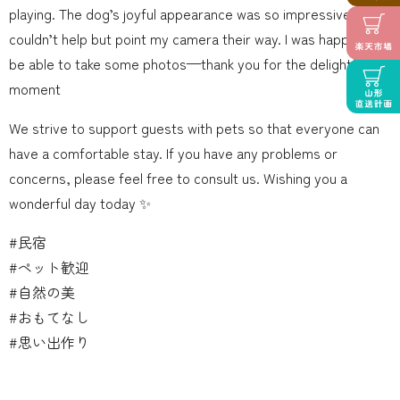
playing. The dog’s joyful appearance was so impressive that I
couldn’t help but point my camera their way. I was happy to
be able to take some photos—thank you for the delightful
moment
We strive to support guests with pets so that everyone can
have a comfortable stay. If you have any problems or
concerns, please feel free to consult us. Wishing you a
wonderful day today ✨
#民宿
#ペット歓迎
#自然の美
#おもてなし
#思い出作り